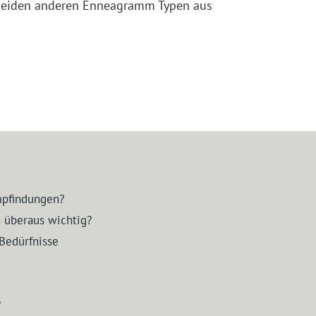
er beiden anderen Enneagramm Typen aus
Empfindungen?
 überaus wichtig?
Bedürfnisse
?