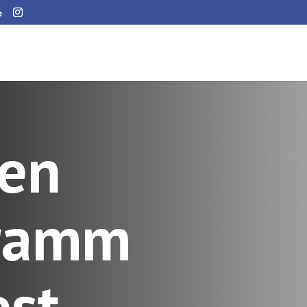
e
den
ramm
est