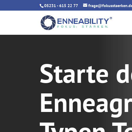
05231 - 615 22 77
frage@fokusstaerken.d
Starte 
Enneag
Typen T