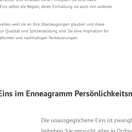
ins selbst die Regeln, deren Einhal­tung sie auch von anderen
­keiten, weil sie an ihre Über­zeugungen glauben und diese
on Qualität und Spitzen­leistung sind Sie eine Inspiration für
 Reform­en und nachhaltigen Verbesserungen.
Eins im Enneagramm Persönlichkeits
Die unausgeglichene Eins ist zwangh
beheben. Sie versucht alles in Ordn