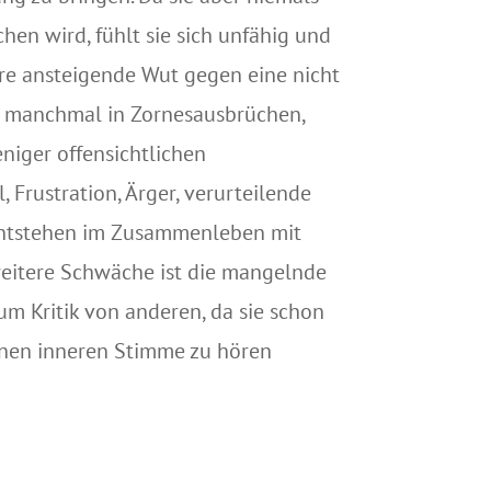
chen wird, fühlt sie sich unfähig und
hre an­steigen­de Wut gegen eine nicht
ch manchmal in Zornesausbrüchen,
niger offen­sicht­lichen
 Frustration, Ärger, verur­teilende
 entstehen im Zusammen­leben mit
weitere Schwäche ist die mangelnde
aum Kritik von anderen, da sie schon
genen inneren Stimme zu hören