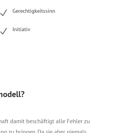
Gerechtigkeitssinn
N
Initiativ
N
modell?
aft damit beschäftigt alle Fehler zu
ung zu bringen. Da sie aber niemals