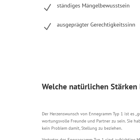
ständiges Mängelbewusstsein
N
ausgeprägter Gerechtigkeitssinn
N
Welche natürlichen Stärken
Der Herzenswunsch von Ennegramm Typ 1 ist es „gut“
wortungs­volle Freunde und Partner zu sein. Sie ha
kein Problem damit, Stellung zu beziehen.
Vertreter des Enneagramm Typ 1 sind aufrichtige M