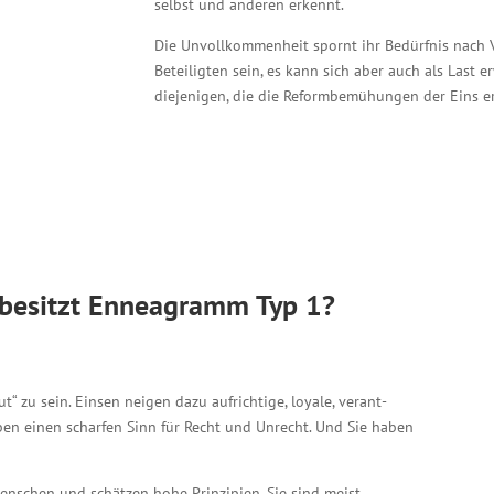
selbst und anderen erkennt.
Die Unvollkommenheit spornt ihr Bedürf­nis nach V
Beteiligten sein, es kann sich aber auch als Last e
diejenigen, die die Reform­bemühungen der Eins e
 besitzt Enneagramm Typ 1?
 zu sein. Einsen neigen dazu aufrichtige, loyale, verant­
ben einen scharfen Sinn für Recht und Unrecht. Und Sie haben
enschen und schätzen hohe Prinzipien. Sie sind meist